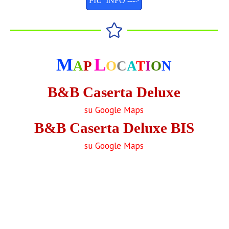
PIU' INFO --->
M
L
A
P
O
C
A
T
I
O
N
B&B Caserta Deluxe
su Google Maps
B&B Caserta Deluxe BIS
su Google Maps