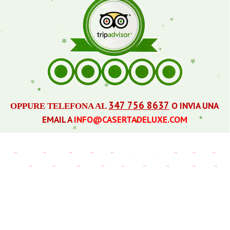
347 756 8637
O INVIA UNA
OPPURE TELEFONA AL
EMAIL A
INFO@CASERTADELUXE.COM
..
..
..
..
..
.. ..
..
..
..
..
..
..
..
..
..
..
..
..