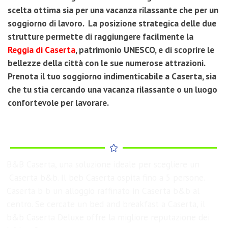
scelta ottima sia per una vacanza rilassante che per un
soggiorno di lavoro. La posizione strategica delle due
strutture permette di raggiungere facilmente la
Reggia di Caserta
, patrimonio UNESCO, e di scoprire le
bellezze della città con le sue numerose attrazioni.
Prenota il tuo soggiorno indimenticabile a Caserta, sia
che tu stia cercando una vacanza rilassante o un luogo
confortevole per lavorare.
B&B Caserta, una soluzione ideale per scegliere un
Caserta
b&b
. Il beb Caserta ospita fino a 5 persone.
Caserta b b un alloggio raffinato in Caserta b&b al
centro. Se cercate un bed and breakfast a Caserta, il
b&b Caserta Deluxe offre la migliore reputazione dei